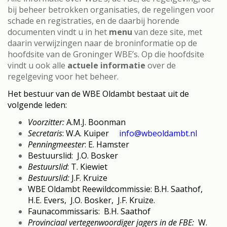
bij beheer betrokken organisaties, de regelingen voor
schade en registraties, en de daarbij horende
documenten vindt u in het
menu
van deze site, met
daarin verwijzingen naar de broninformatie op de
hoofdsite van de Groninger WBE’s. Op die hoofdsite
vindt u ook alle
actuele informatie
over de
regelgeving voor het beheer.
Het bestuur van de WBE Oldambt bestaat uit de
volgende leden:
Voorzitter:
A.M.J. Boonman
Secretaris
: W.A. Kuiper
info@wbeoldambt.nl
Penningmeester
: E. Hamster
Bestuurslid: J.O. Bosker
Bestuurslid
: T. Kiewiet
Bestuurslid:
J.F. Kruize
WBE Oldambt Reewildcommissie: B.H. Saathof,
H.E. Evers, J.O. Bosker, J.F. Kruize.
Faunacommissaris: B.H. Saathof
Provinciaal vertegenwoordiger jagers in de FBE:
W.